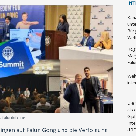
INT
Kan
unte
Bür
Wel
Reg
Mar
Fal
Wel
inte
Die
als
Gipf
 faluninfo.net
Inte
gingen auf Falun Gong und die Verfolgung
(IR