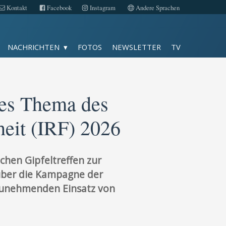
Kontakt
Facebook
Instagram
Andere Sprachen
Fotos
NACHRICHTEN
FOTOS
NEWSLETTER
TV
TV
Kontakt
ges Thema des
iheit (IRF) 2026
Facebook
Instagram
chen Gipfeltreffen zur
Impressum
 über die Kampagne der
 zunehmenden Einsatz von
Datenschutz
Andere Sprachen