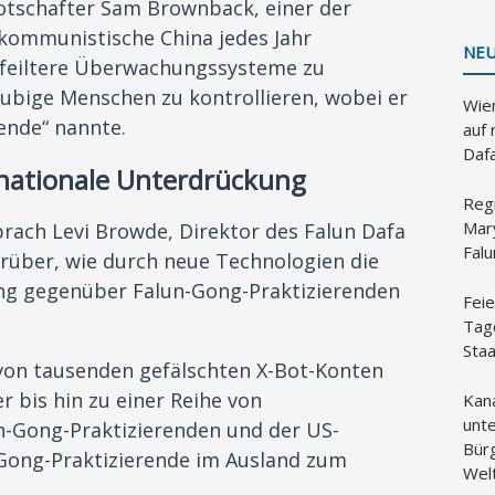
Botschafter Sam Brownback, einer der
 kommunistische China jedes Jahr
NEU
efeiltere Überwachungssysteme zu
äubige Menschen zu kontrollieren, wobei er
Wien
ende“ nannte.
auf 
Daf
nationale Unterdrückung
Reg
Mar
ach Levi Browde, Direktor des Falun Dafa
Fal
rüber, wie durch neue Technologien die
ng gegenüber Falun-Gong-Praktizierenden
Feie
Tag
Sta
 von tausenden gefälschten X-Bot-Konten
r bis hin zu einer Reihe von
Kan
unte
Gong-Praktizierenden und der US-
Bür
n-Gong-Praktizierende im Ausland zum
Wel