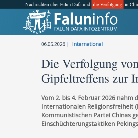
Nachrichten über Falun Dafa und
die Verfolgung
in Chi
Was ist Falun Gong?
Warum verfolgt?
06.05.2026 |
International
Pressemitteilungen
Die Verfolgung von
Gipfeltreffens zur 
Statements
Persönliche Geschichten
Vom 2. bis 4. Februar 2026 nahm 
Neueste Nachrichten
Internationalen Religionsfreiheit
Kommunistischen Partei Chinas g
Newsletter
Einschüchterungstaktiken Pekings