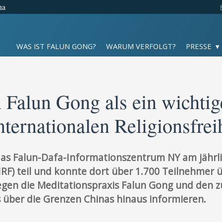
na
WAS IST FALUN GONG?
WARUM VERFOLGT?
PRESSE
 Falun Gong als ein wichti
Internationalen Religionsfre
das Falun-Dafa-Informationszentrum NY am jährli
 (IRF) teil und konnte dort über 1.700 Teilnehmer
egen die Meditationspraxis Falun Gong und den
 über die Grenzen Chinas hinaus informieren.