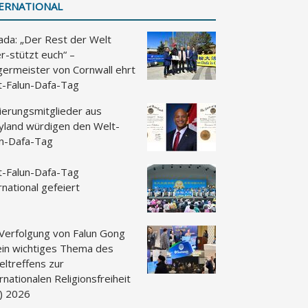
ERNATIONAL
ada: „Der Rest der Welt
r-stützt euch“ –
germeister von Cornwall ehrt
t-Falun-Dafa-Tag
ierungsmitglieder aus
yland würdigen den Welt-
un-Dafa-Tag
t-Falun-Dafa-Tag
rnational gefeiert
 Verfolgung von Falun Gong
 ein wichtiges Thema des
eltreffens zur
rnationalen Religionsfreiheit
F) 2026