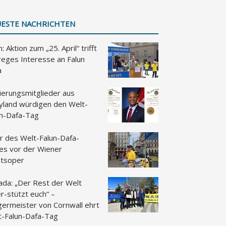
ESTE NACHRICHTEN
: Aktion zum „25. April“ trifft
reges Interesse an Falun
a
ierungsmitglieder aus
yland würdigen den Welt-
un-Dafa-Tag
r des Welt-Falun-Dafa-
es vor der Wiener
atsoper
ada: „Der Rest der Welt
r-stützt euch“ –
germeister von Cornwall ehrt
t-Falun-Dafa-Tag