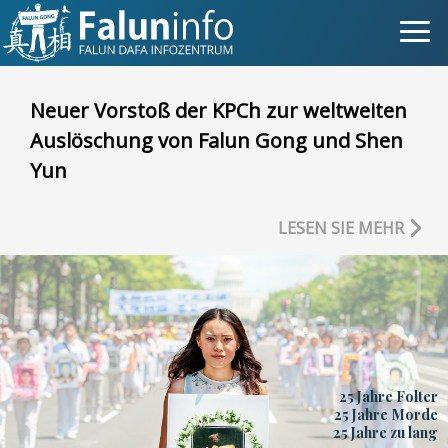
Was ist Falun Gong?
Neuer Vorstoß der KPCh zur weltweiten
Auslöschung von Falun Gong und Shen
Warum verfolgt?
Yun
Pressemitteilungen
LESEN SIE MEHR
Statements
Persönliche Geschichten
Neueste Nachrichten
Newsletter
25 Jahre Folter
25 Jahre Morde
Fotos
25 Jahre zu lang