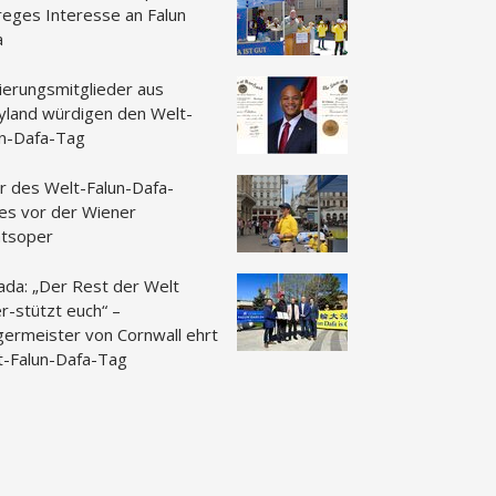
reges Interesse an Falun
a
ierungsmitglieder aus
yland würdigen den Welt-
un-Dafa-Tag
r des Welt-Falun-Dafa-
es vor der Wiener
atsoper
ada: „Der Rest der Welt
r-stützt euch“ –
germeister von Cornwall ehrt
t-Falun-Dafa-Tag