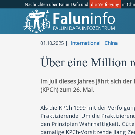
Nachrichten über Falun Dafa und
die Verfolgung
in Chi
Was ist Falun Gong?
Warum verfolgt?
01.10.2025 |
International
China
Pressemitteilungen
Über eine Million r
Statements
Im Juli dieses Jahres jährt sich d
Persönliche Geschichten
(KPCh) zum 26. Mal.
Neueste Nachrichten
Als die KPCh 1999 mit der Verfolgun
Praktizierende. Um die Praktiziere
Newsletter
den Prinzipien Wahrhaftigkeit, Güte
damalige KPCh-Vorsitzende Jiang Zem