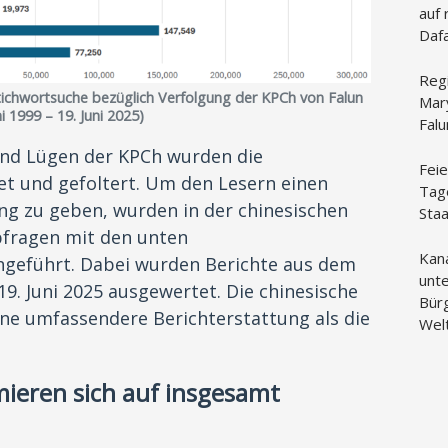
auf 
Daf
Reg
Stichwortsuche bezüglich Verfolgung der KPCh von Falun
Mar
i 1999 – 19. Juni 2025)
Fal
 und Lügen der KPCh wurden die
Feie
tet und gefoltert. Um den Lesern einen
Tag
ng zu geben, wurden in der chinesischen
Sta
bfragen mit den unten
Kan
hgeführt. Dabei wurden Berichte aus dem
unte
19. Juni 2025 ausgewertet. Die chinesische
Bür
ine umfassendere Berichterstattung als die
Wel
mieren sich auf insgesamt