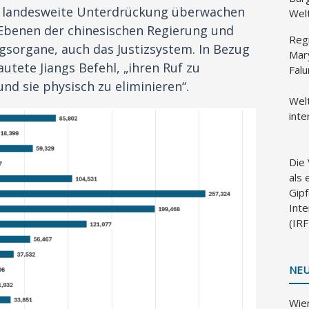
se landesweite Unterdrückung überwachen
Wel
e Ebenen der chinesischen Regierung und
Reg
gsorgane, auch das Justizsystem. In Bezug
Mar
autete Jiangs Befehl, „ihren Ruf zu
Fal
 und sie physisch zu eliminieren“.
Wel
inte
Die
als
Gipf
Inte
(IR
NEU
Wien