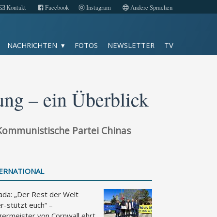
Kontakt
Facebook
Instagram
Andere Sprachen
Fotos
NACHRICHTEN
FOTOS
NEWSLETTER
TV
TV
Kontakt
gung – ein Überblick
Facebook
e Kommunistische Partei Chinas
Instagram
Impressum
ERNATIONAL
Datenschutz
ada: „Der Rest der Welt
r-stützt euch“ –
Andere Sprachen
germeister von Cornwall ehrt