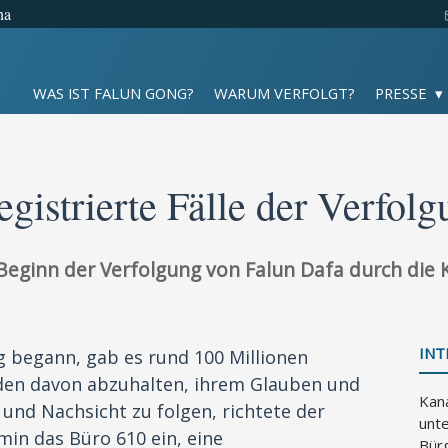
na
WAS IST FALUN GONG?
WARUM VERFOLGT?
PRESSE
egistrierte Fälle der Verfol
er Beginn der Verfolgung von Falun Dafa durch di
INT
g begann, gab es rund 100 Millionen
nden davon abzuhalten, ihrem Glauben und
Kan
 und Nachsicht zu folgen, richtete der
unte
in das Büro 610 ein, eine
Bür