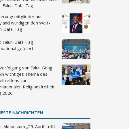
t-Falun-Dafa-Tag
ierungsmitglieder aus
yland würdigen den Welt-
un-Dafa-Tag
t-Falun-Dafa-Tag
rnational gefeiert
 Verfolgung von Falun Gong
 ein wichtiges Thema des
eltreffens zur
rnationalen Religionsfreiheit
F) 2026
ESTE NACHRICHTEN
: Aktion zum „25. April“ trifft